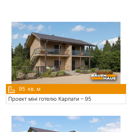
95
кв. м
Проект міні готелю Карпати – 95