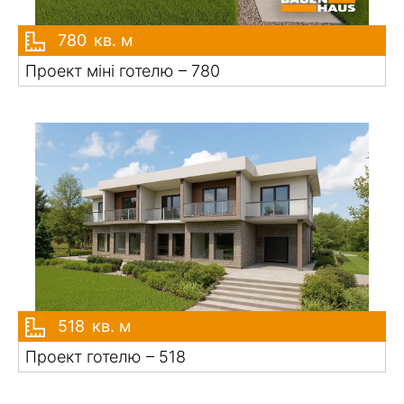
780
кв. м
Проект міні готелю – 780
518
кв. м
Проект готелю – 518