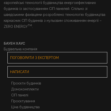
європейські технології будівництва енергоефективних
будинків із застосуванням СІП панелей. Спільно зі
шведськими фахівцями розроблено технологію будівництва
каркасних СІП будинків з нульовим споживанням енергії –
TM
ZERO ENERGY
.
БАУЕН ХАУС
Будівельна компанія
ПОГОВОРИТИ З ЕКСПЕРТОМ
НАПИСАТИ
Проєкти будинків
Домокомплекти
СІП панелі
Проєктування
Ціна будівництва