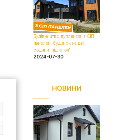
Будівництво дуплексів із СІП
Двотаврова балка
2024-05-14
панелей: будинок на дві
родини "під ключ"
2024-07-30
НОВИНИ