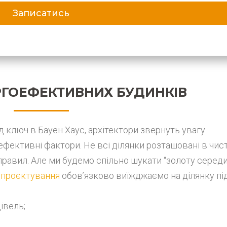
РГОЕФЕКТИВНИХ БУДИНКІВ
ключ в Бауен Хаус, архітектори звернуть увагу
ефективні фактори. Не всі ділянки розташовані в чис
правил. Але ми будемо спільно шукати “золоту серед
м
проєктування
обов’язково виїжджаємо на ділянку пі
івель;