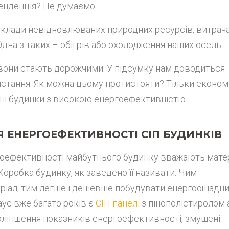
енденція? Не думаємо.
оклади невідновлюваних природних ресурсів, витра
 Одна з таких – обігрів або охолодження наших осель.
вони стають дорожчими. У підсумку нам доводиться
ристання. Як можна цьому протистояти? Тільки економі
ні будинки з високою енергоефективністю.
ЕНЕРГОЕФЕКТИВНОСТІ СІП БУДИНКІВ
гоефективності майбутнього будинку вважають мате
Коробка будинку, як заведено її називати. Чим
ріал, тим легше і дешевше побудувати енергоощадн
аус вже багато років є
СІП панелі
з пінополістиролом 
я поліпшення показників енергоефективності, змушені