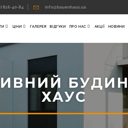
0) 816-40-84
info@bauenhaus.ua
ТИ
ЦІНИ
ГАЛЕРЕЯ
ВІДГУКИ
ПРО НАС
АКЦІЇ
НОВИНИ
ИВНИЙ БУДИН
ХАУС