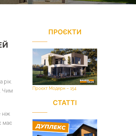
ПРОЄКТИ
ЕЙ
 рік.
Проєкт Модерн – 154
. Чим
СТАТТІ
 ніж
к має