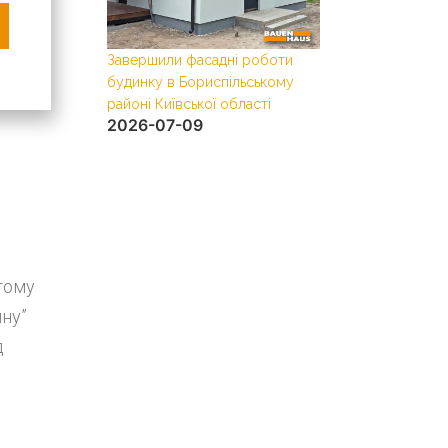
Завершили фасадні роботи
Завершили дах та
будинку в Бориспільському
вікна в СІП будинк
районі Київської області
області
2026-07-09
2026-06-27
тому
ину”
д