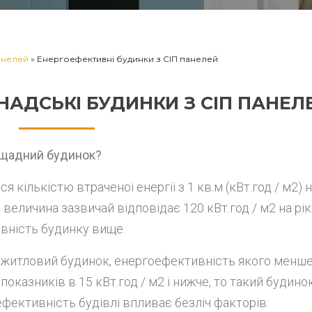
панелей
»
Енергоефективні будинки з СІП панелей
НАДСЬКІ БУДИНКИ З СІП ПАНЕЛ
ощадний будинок?
кількістю втраченої енергії з 1 кв.м (кВт.год / м2) на
величина зазвичай відповідає 120 кВт.год / м2 на рік
вність будинку вище.
житловий будинок, енергоефективність якого менше
 показників в 15 кВт.год / м2 і нижче, то такий будино
ефективність будівлі впливає безліч факторів: