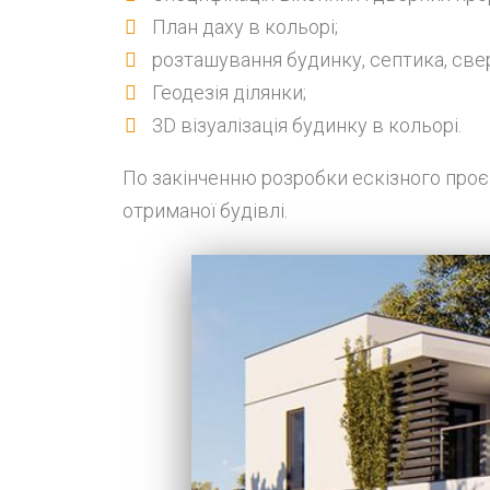
План даху в кольорі;
розташування будинку, септика, свер
Геодезія ділянки;
3D візуалізація будинку в кольорі.
По закінченню розробки ескізного про
отриманої будівлі.