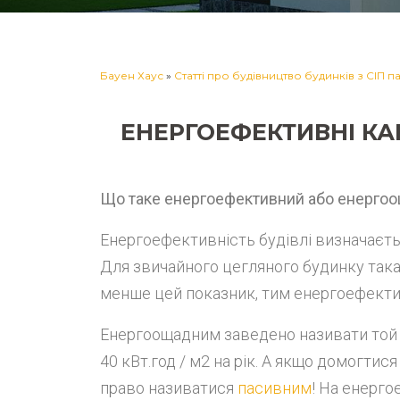
Бауен Хаус
»
Статті про будівництво будинків з СІП 
ЕНЕРГОЕФЕКТИВНІ КА
Що таке енергоефективний або енерго
Енергоефективність будівлі визначається 
Для звичайного цегляного будинку така 
менше цей показник, тим енергоефекти
Енергоощадним заведено називати той 
40 кВт.год / м2 на рік. А якщо домогтися
право називатися
пасивним
! На енерго