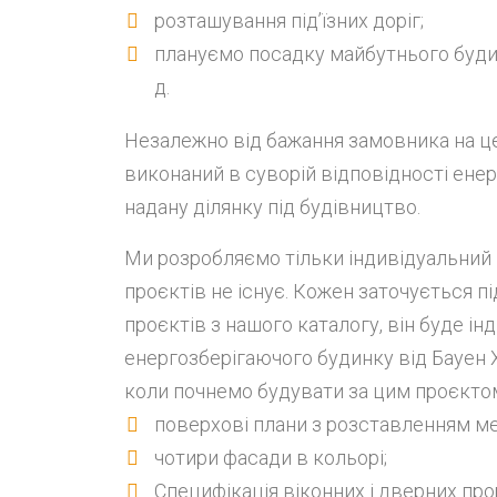
розташування під’їзних доріг;
плануємо посадку майбутнього будинк
д.
Незалежно від бажання замовника на ц
виконаний в суворій відповідності ен
надану ділянку під будівництво.
Ми розробляємо тільки індивідуальний
проєктів не існує. Кожен заточується пі
проєктів з нашого каталогу, він буде ін
енергозберігаючого будинку від Бауен Х
коли почнемо будувати за цим проєкто
поверхові плани з розставленням ме
чотири фасади в кольорі;
Специфікація віконних і дверних прор