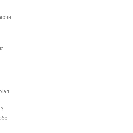
чаючи
я!
ріал
ий
або