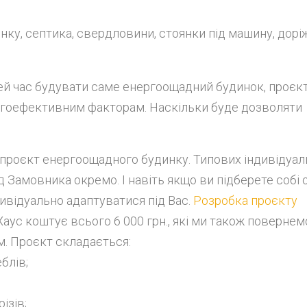
у, септика, свердловини, стоянки під машину, доріжо
ей час будувати саме енергоощадний будинок, проєк
ергоефективним факторам. Наскільки буде дозволяти
 проєкт енергоощадного будинку. Типових індивідуал
д Замовника окремо. І навіть якщо ви підберете собі 
дивідуально адаптуватися під Вас.
Розробка проєкту
аус коштує всього 6 000 грн., які ми також повернем
м. Проєкт складається:
блів;
ізів;