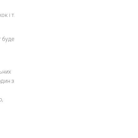
к і т.
т буде
ьних
один з
о,