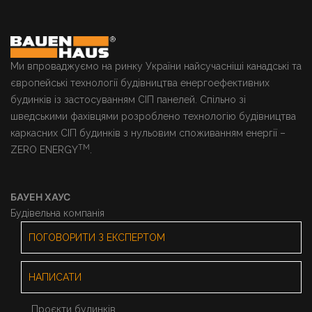
Ми впроваджуємо на ринку України найсучасніші канадські та
європейські технології будівництва енергоефективних
будинків із застосуванням СІП панелей. Спільно зі
шведськими фахівцями розроблено технологію будівництва
каркасних СІП будинків з нульовим споживанням енергії –
TM
ZERO ENERGY
.
БАУЕН ХАУС
Будівельна компанія
ПОГОВОРИТИ З ЕКСПЕРТОМ
НАПИСАТИ
Проєкти будинків