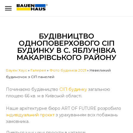
БУДІВНИЦТВО
ОДНОПОВЕРХОВОГО СІП
БУДИНКУ В С. ЯБЛУНІВКА
МАКАРІВСЬКОГО РАЙОНУ
Бауен Хаус
»
Галерея
»
Фото будинків 2021
»
Невеликий
будиночок з СІП панелей
Починаємо будівництво
СІП будинку
загальною
площею 66 кв. м в Київській області.
Наше архітектурне бюро ART OF FUTURE розробило
індивідуальний проєкт
з урахуванням всіх побажань
замовника.
Дивіться інші наші проєкти в каталозі