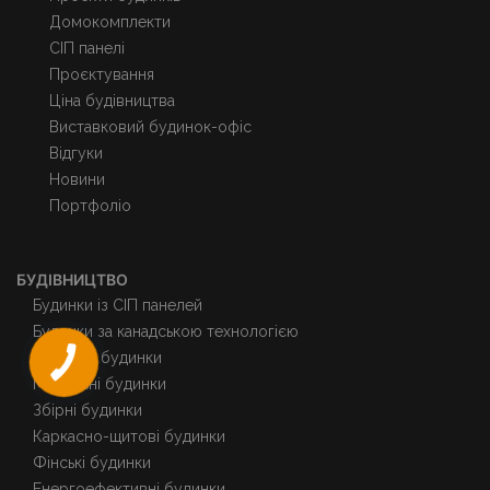
Домокомплекти
СІП панелі
Проєктування
Ціна будівництва
Виставковий будинок-офіс
Відгуки
Новини
Портфоліо
БУДІВНИЦТВО
Будинки із СІП панелей
Будинки за канадською технологією
Каркасні будинки
Модульні будинки
Збірні будинки
Каркасно-щитові будинки
Фінські будинки
Енергоефективні будинки